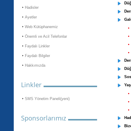
Düğü
Hadisler
Der
Ayetler
Gale
Web Kütüphanemiz
Önemli ve Acil Telefonlar
Faydalı Linkler
Faydalı Bilgiler
Dern
Hakkımızda
Düğü
Sosy
Linkler
Yaş
SMS Yönetim Paneli(yeni)
Sponsorlarımız
Hadi
Bize