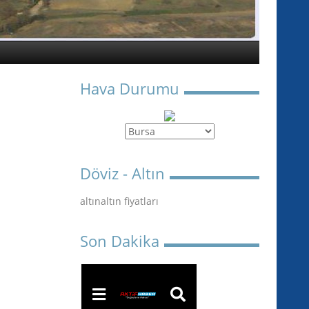
Hava Durumu
Döviz - Altın
altın
altın fiyatları
Son Dakika