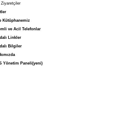
Ziyaretçiler
ler
 Kütüphanemiz
li ve Acil Telefonlar
alı Linkler
alı Bilgiler
kımızda
Yönetim Paneli(yeni)