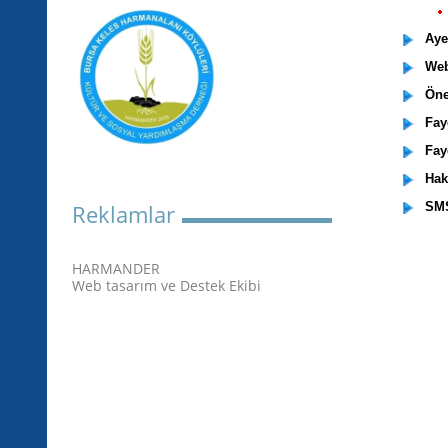
Ayet
Web
Önem
Fayd
Fayd
Hak
Reklamlar
SMS 
HARMANDER
Web tasarım ve Destek Ekibi