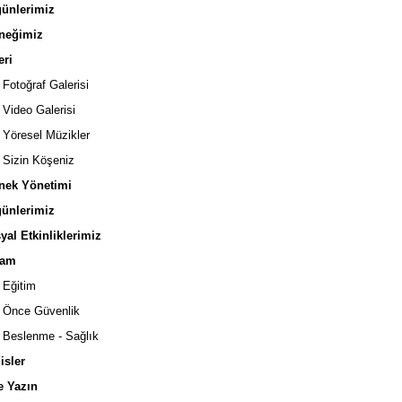
nlerimiz
neğimiz
ri
Fotoğraf Galerisi
Video Galerisi
Yöresel Müzikler
Sizin Köşeniz
ek Yönetimi
nlerimiz
al Etkinliklerimiz
am
Eğitim
Önce Güvenlik
Beslenme - Sağlık
sler
 Yazın