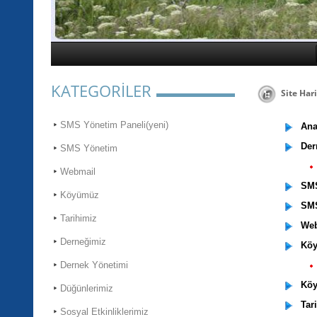
KATEGORİLER
Site Hari
SMS Yönetim Paneli(yeni)
Ana
Der
SMS Yönetim
Webmail
SMS 
Köyümüz
SMS
Tarihimiz
Web
Derneğimiz
Köy
Dernek Yönetimi
Köy
Düğünlerimiz
Tari
Sosyal Etkinliklerimiz