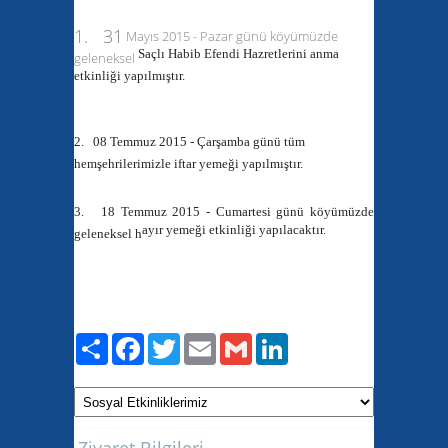
1. 31
Mayıs 2015 - Pazar
günü köyümüzde
Saçlı Habib Efendi Hazretlerini anma
geleneksel
etkinliği yapılmıştır.
2. 08 Temmuz 2015 - Çarşamba
günü tüm
hemşehrilerimizle iftar yemeği yapılmıştır.
3. 18 Temmuz 2015 - Cumartesi
günü köyümüzde
ayır yemeği etkinliği yapılacaktır.
geleneksel h
Paylaş
Facebook
Twitter
Email
Gmail
LinkedIn