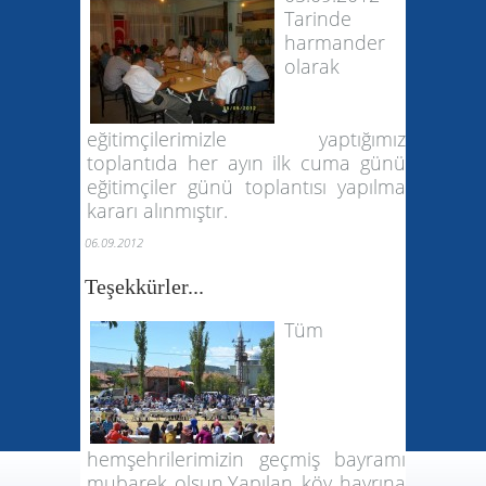
Tarinde
harmander
olarak
eğitimçilerimizle yaptığımız
toplantıda her ayın ilk cuma günü
eğitimçiler günü toplantısı yapılma
kararı alınmıştır.
06.09.2012
Teşekkürler...
Tüm
hemşehrilerimizin geçmiş bayramı
mubarek olsun.Yapılan köy hayrına