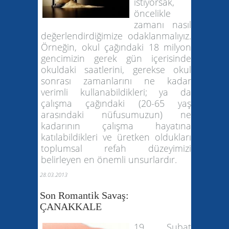
istiyorsak,
öncelikle
zamanı nasıl
değerlendirdiğimize odaklanmalıyız.
Örneğin, okul çağındaki 18 milyon
gencimizin gerek gün içerisinde
okuldaki saatlerini, gerekse okul
sonrası zamanlarını ne kadar
verimli kullanabildikleri; ya da
çalışma çağındaki (20-65 yaş
arasındaki nüfusumuzun) ne
kadarının çalışma hayatına
katılabildikleri ve üretken oldukları
toplumsal refah düzeyimizi
belirleyen en önemli unsurlardır.
28.03.2013
Son Romantik Savaş:
ÇANAKKALE
19 Şubat