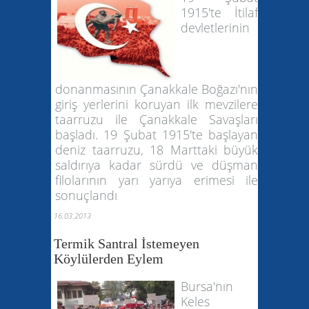
1915'te İtilaf
devletlerinin
donanmasının Çanakkale Boğazı'nın
giriş yerlerini koruyan ilk mevzilere
taarruzu ile Çanakkale Savaşları
başladı. 19 Şubat 1915'te başlayan
deniz taarruzu, 18 Marttaki büyük
saldırıya kadar sürdü ve düşman
filolarının yarı yarıya erimesi ile
sonuçlandı
16.03.2013
Termik Santral İstemeyen
Köylülerden Eylem
Bursa'nın
Keles