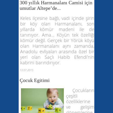
300 yıllık Harmanalanı Camisi için
umutlar Altepe’de...
Keles ilçesine bağlı, vadi içinde şirin
bir köy olan Harmanalanı, son
yıllarda kömür madeni ile de
tanınıyor. Ama… Köyün tek özelliği
kömür değil. Gerçek bir Yörük köyü
olan Harmanalanı aynı zamanda,
Anadolu evliyaları arasında özel bir
yeri olan Saçlı Habib Efendi’nin
kabrini barındırıyor.
13.07.2015
Çocuk Egitimi
Çocukların
çeşitli
özelliklerine
ve gelişim
dönemlerine