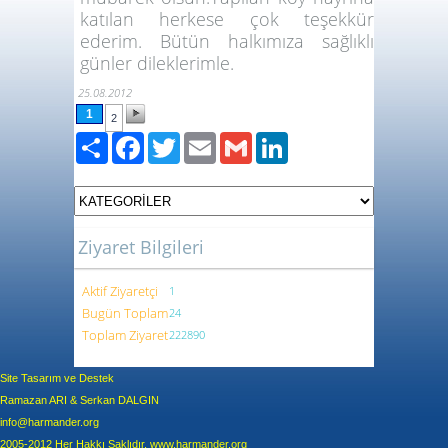
katılan herkese çok teşekkür
ederim. Bütün halkımıza sağlıklı
günler dileklerimle.
25.08.2012
1
2
Paylaş
Facebook
Twitter
Email
Gmail
LinkedIn
Ziyaret Bilgileri
Aktif Ziyaretçi
1
Bugün Toplam
24
Toplam Ziyaret
222890
Site Tasarım ve Destek
Ramazan ARI & Serkan DALGIN
info@harmander.org
2005-2012 Her Hakkı Saklıdır. www.harmander.org