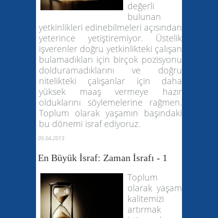
değerli
bulunan
yetkinlikleri edinebilmeleri açısından
yeterince yetiştiremiyor. Üstelik
işverenler doğru yetkinlikteki çalışan
bulamadıkları için birçok pozisyonu
dolduramadıklarını ve doğru
nitelikteki çalışanlar için daha
yüksek maaş vermeye hazır
olduklarını söylemelerine rağmen.
Toplum olarak yaşamın başındaki
bu dönemi israf ediyoruz.
05.04.2013
En Büyük İsraf: Zaman İsrafı - 1
Toplum
olarak yaşam
kalitemizi
artırmak