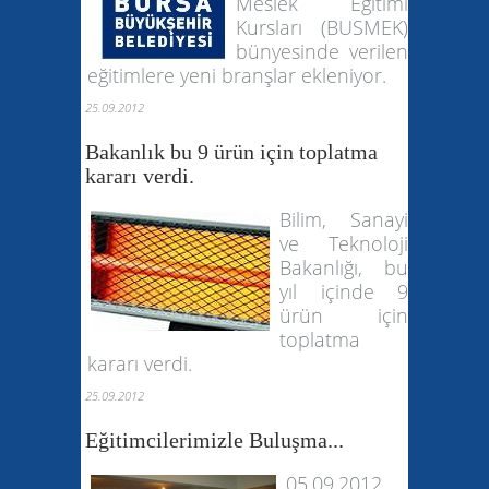
Meslek Eğitimi
Kursları (BUSMEK)
bünyesinde verilen
eğitimlere yeni branşlar ekleniyor.
25.09.2012
Bakanlık bu 9 ürün için toplatma
kararı verdi.
Bilim, Sanayi
ve Teknoloji
Bakanlığı, bu
yıl içinde 9
ürün için
toplatma
kararı verdi.
25.09.2012
Eğitimcilerimizle Buluşma...
05.09.2012