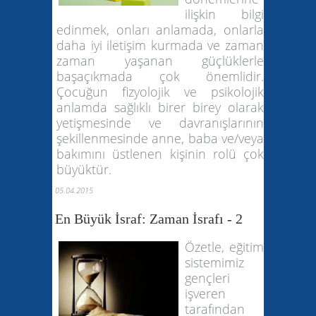
ilişkin bilgi
edinmek, onları anlamada, onlarla
daha iyi iletişim kurmada ve zaman
zaman yaşanan güçlüklerle
başaçıkmada çok önemlidir.
Çocuğun fizyolojik ve psikolojik
anlamda sağlıklı birer birey olarak
yetişmesinde ve davranışlarının
şekillenmesinde anne, baba ve/veya
bakımını üstlenen kişinin rolü çok
büyüktür.
05.04.2015
En Büyük İsraf: Zaman İsrafı - 2
Özetle, eğitim
sistemimiz
gençleri
işveren
tarafından