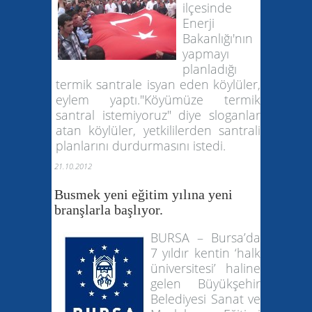
ilçesinde
Enerji
Bakanlığı'nın
yapmayı
planladığı
termik santrale isyan eden köylüler,
eylem yaptı."Köyümüze termik
santral istemiyoruz" diye sloganlar
atan köylüler, yetkililerden santrali
planlarını durdurmasını istedi.
21.10.2012
Busmek yeni eğitim yılına yeni
branşlarla başlıyor.
BURSA – Bursa’da
7 yıldır kentin ‘halk
üniversitesi’ haline
gelen Büyükşehir
Belediyesi Sanat ve