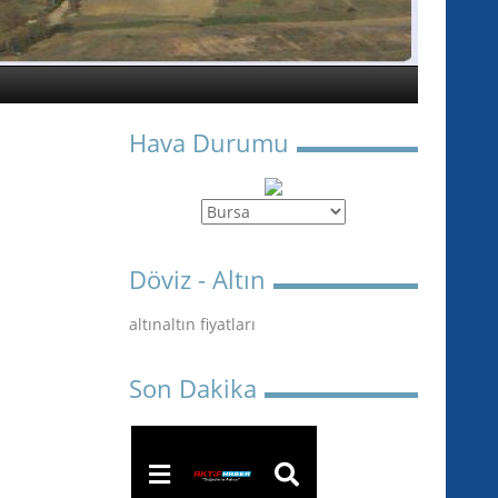
Hava Durumu
Döviz - Altın
altın
altın fiyatları
Son Dakika