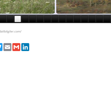
alibilgiler.com/
ebook
Twitter
Email
Gmail
LinkedIn