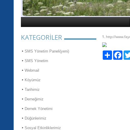
KATEGORİLER
1.
http://www.fayd
SMS Yönetim Paneli(yeni)
Paylaş
Fac
SMS Yönetim
Webmail
Köyümüz
Tarihimiz
Derneğimiz
Dernek Yönetimi
Düğünlerimiz
Sosyal Etkinliklerimiz