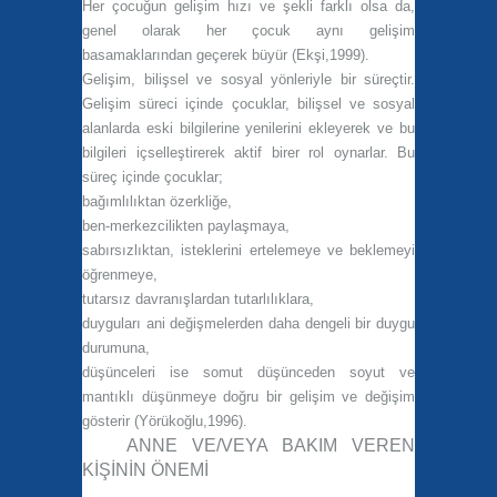
Her çocuğun gelişim hızı ve şekli farklı olsa da,
genel olarak her çocuk aynı gelişim
basamaklarından geçerek büyür (Ekşi,1999).
Gelişim, bilişsel ve sosyal yönleriyle bir süreçtir.
Gelişim süreci içinde çocuklar, bilişsel ve sosyal
alanlarda eski bilgilerine yenilerini ekleyerek ve bu
bilgileri içselleştirerek aktif birer rol oynarlar. Bu
süreç içinde çocuklar;
bağımlılıktan özerkliğe,
ben-merkezcilikten paylaşmaya,
sabırsızlıktan, isteklerini ertelemeye ve beklemeyi
öğrenmeye,
tutarsız davranışlardan tutarlılıklara,
duyguları ani değişmelerden daha dengeli bir duygu
durumuna,
düşünceleri ise somut düşünceden soyut ve
mantıklı düşünmeye doğru bir gelişim ve değişim
gösterir (Yörükoğlu,1996).
ANNE VE/VEYA BAKIM VEREN
KİŞİNİN ÖNEMİ