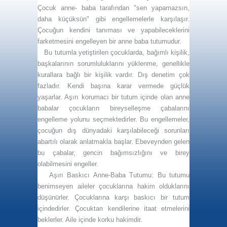
Çocuk anne- baba tarafından "sen yapamazsın,
daha küçüksün" gibi engellemelerle karşılaşır.
Çocuğun kendini tanıması ve yapabileceklerini
farketmesini engelleyen bir anne baba tutumudur.
Bu tutumla yetiştirilen çocuklarda, bağımlı kişilik,
başkalarının sorumluluklarını yüklenme, genellikle
kurallara bağlı bir kişilik vardır. Dış denetim çok
fazladır. Kendi başına karar vermede güçlük
yaşarlar. Aşırı korumacı bir tutum içinde olan anne
babalar çocukların bireyselleşme çabalarını
engelleme yolunu seçmektedirler. Bu engellemeler,
çocuğun dış dünyadaki karşılabileceği sorunları
abartılı olarak anlatmakla başlar. Ebeveynden gelen
bu çabalar, gencin bağımsızlığını ve birey
olabilmesini engeller.
Aşırı Baskıcı Anne-Baba Tutumu:
Bu tutumu
benimseyen aileler çocuklarına hakim olduklarını
düşünürler. Çocuklarına karşı baskıcı bir tutum
içindedirler. Çocuktan kendilerine itaat etmelerini
beklerler. Aile içinde korku hakimdir.