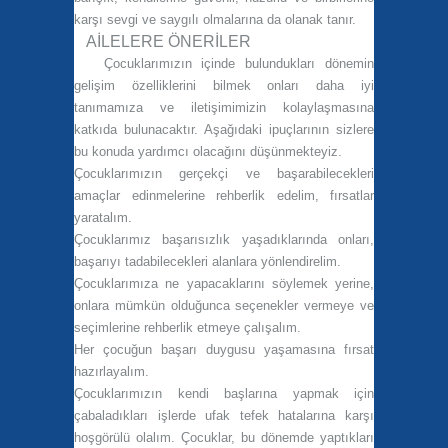
karşı sevgi ve saygılı olmalarına da olanak tanır.
AİLELERE ÖNERİLER
Çocuklarımızın içinde bulundukları dönemin
gelişim özelliklerini bilmek onları daha iyi
tanımamıza ve iletişimimizin kolaylaşmasına
katkıda bulunacaktır. Aşağıdaki ipuçlarının sizlere
bu konuda yardımcı olacağını düşünmekteyiz.
Çocuklarımızın gerçekçi ve başarabilecekleri
amaçlar edinmelerine rehberlik edelim, fırsatlar
yaratalım.
Çocuklarımız başarısızlık yaşadıklarında onları,
başarıyı tadabilecekleri alanlara yönlendirelim.
Çocuklarımıza ne yapacaklarını söylemek yerine,
onlara mümkün olduğunca seçenekler vermeye ve
seçimlerine rehberlik etmeye çalışalım.
Her çocuğun başarı duygusu yaşamasına fırsat
hazırlayalım.
Çocuklarımızın kendi başlarına yapmak için
çabaladıkları işlerde ufak tefek hatalarına karşı
hoşgörülü olalım. Çocuklar, bu dönemde yaptıkları