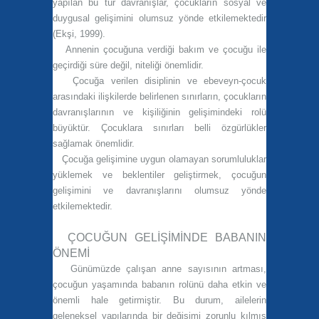
yapılan bu tür davranışlar, çocukların sosyal ve
duygusal gelişimini olumsuz yönde etkilemektedir
(Ekşi, 1999).
Annenin çocuğuna verdiği bakım ve çocuğu ile
geçirdiği süre değil, niteliği önemlidir.
Çocuğa verilen disiplinin ve ebeveyn-çocuk
arasındaki ilişkilerde belirlenen sınırların, çocukların
davranışlarının ve kişiliğinin gelişimindeki rolü
büyüktür. Çocuklara sınırları belli özgürlükler
sağlamak önemlidir.
Çocuğa gelişimine uygun olamayan sorumluluklar
yüklemek ve beklentiler geliştirmek, çocuğun
gelişimini ve davranışlarını olumsuz yönde
etkilemektedir.
ÇOCUĞUN GELİŞİMİNDE BABANIN
ÖNEMİ
Günümüzde çalışan anne sayısının artması,
çocuğun yaşamında babanın rolünü daha etkin ve
önemli hale getirmiştir. Bu durum, ailelerin
geleneksel yapılarında bir değişimi zorunlu kılmış