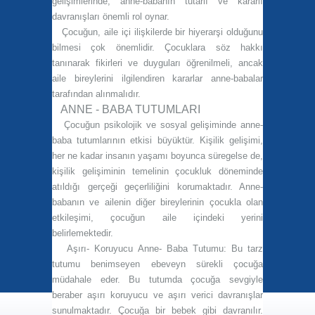
gelişimlerinde, anne-babanın tutarlı ve kararlı
davranışları önemli rol oynar.
Çocuğun, aile içi ilişkilerde bir hiyerarşi olduğunu
bilmesi çok önemlidir. Çocuklara söz hakkı
tanınarak fikirleri ve duyguları öğrenilmeli, ancak
aile bireylerini ilgilendiren kararlar anne-babalar
tarafından alınmalıdır.
ANNE - BABA TUTUMLARI
Çocuğun psikolojik ve sosyal gelişiminde anne-
baba tutumlarının etkisi büyüktür. Kişilik gelişimi,
her ne kadar insanın yaşamı boyunca süregelse de,
kişilik gelişiminin temelinin çocukluk döneminde
atıldığı gerçeği geçerliliğini korumaktadır. Anne-
babanın ve ailenin diğer bireylerinin çocukla olan
etkileşimi, çocuğun aile içindeki yerini
belirlemektedir.
Aşırı- Koruyucu Anne- Baba Tutumu:
Bu tarz
tutumu benimseyen ebeveyn sürekli çocuğa
müdahale eder. Bu tutumda çocuğa sevgiyle
beraber aşırı koruyucu ve aşırı verici davranışlar
sunulmaktadır. Çocuğa bir bebek gibi davranılır.