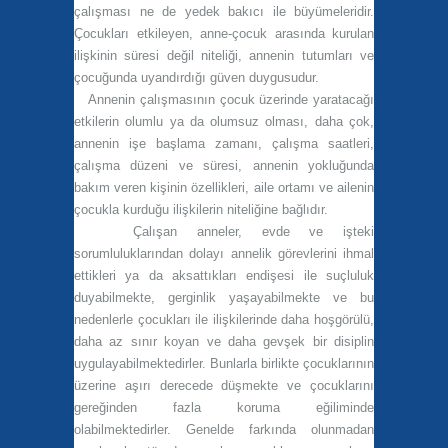
çalışması ne de yedek bakıcı ile büyümeleridir.
Çocukları etkileyen, anne-çocuk arasında kurulan
ilişkinin süresi değil niteliği, annenin tutumları ve
çocuğunda uyandırdığı güven duygusudur.
Annenin çalışmasının çocuk üzerinde yaratacağı
etkilerin olumlu ya da olumsuz olması, daha çok,
annenin işe başlama zamanı, çalışma saatleri,
çalışma düzeni ve süresi, annenin yokluğunda
bakım veren kişinin özellikleri, aile ortamı ve ailenin
çocukla kurduğu ilişkilerin niteliğine bağlıdır.
Çalışan anneler, evde ve işteki
sorumluluklarından dolayı annelik görevlerini ihmal
ettikleri ya da aksattıkları endişesi ile suçluluk
duyabilmekte, gerginlik yaşayabilmekte ve bu
nedenlerle çocukları ile ilişkilerinde daha hoşgörülü,
daha az sınır koyan ve daha gevşek bir disiplin
uygulayabilmektedirler. Bunlarla birlikte çocuklarının
üzerine aşırı derecede düşmekte ve çocuklarını
gereğinden fazla koruma eğiliminde
olabilmektedirler. Genelde farkında olunmadan