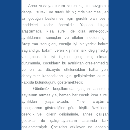
Anne ve/veya bakım veren kişinin sevgisinin
dengeli, sürekli ve tutarlı bir biçimde verilmesi, en
az çocuğun beslenmesi için gerekli olan besin
maddeleri kadar önemlidir. Yapılan birçok
araştırmada, kısa süreli de olsa anne-çocuk
ayrılıklarının sonuçları ve etkileri incelenmiştir.
Araştırma sonuçları, çocuğa iyi bir yedek bakım
sağlandığı, bakım veren kişininin sık değişmediği
ve çocuk ile iyi ilişkiler geliştirilmiş olması
durumunda, çocukların bu ayrılıktan örselenmediği
ve en az düzeyde etkilendikleri hatta yeni
deneyimler kazandıkları için gelişimlerine olumlu
katkıda bulunduğunu göstermektedir.
Günümüz koşullarında çalışan annelerin
sayısının artmasıyla, hemen her çocuk kısa süreli
ayrılıkları yaşamaktadır. Yine araştırma
sonuçlarının gösterdiğine göre, kişilik özellikleri,
özerklik ve ilgilerin gelişiminde, annesi çalışan
çocuklar ile çalışmayanların arasında fark
gözlenmemiştir. Çocukları etkileyen ne annenin