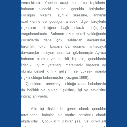
vermektedir. Yapılan araştırmalar bu tepkilerin,
babanın ailedeki rolüne, çocukla iletişimine,
çocuğun yaşına, ayrılık süresine, annenin
özelliklerine ve çocuğun ailedeki diğer bireylerle
ilişkisinin niteliğine bağlı olarak değiştiğini
vurgulamaktadır. Babanın uzun süreli yokluğunda
çocuklarda daha çok saldırgan davranışlar,
hırçınlık, okul başarısında düşme, antisosyal
davranışlar ile uyum sorunları gözlenmiştir. Ayrıca
babanın olumlu ve nitelikli ilgisinin, çocuklarda
liderlik, uyum yeteneği, matematik başarısı ve
olumlu cinsel kimlik gelişimi ile yüksek oranda
ilişkili olduğu bulunmuştur (Kuzgun,1999).
Çocukların, anneleriyle olduğu kadar babalarıyla
da bağlılık ve güven ilişkisine, ilgi ve sevgisine
ihtiyaçları vardır.
Aile içi ilişkilerde, genel olarak çocuklar
tarafından, babalar bir otorite sembolü olarak
algılanırlar. Çocukların davranışsal ve duygusal