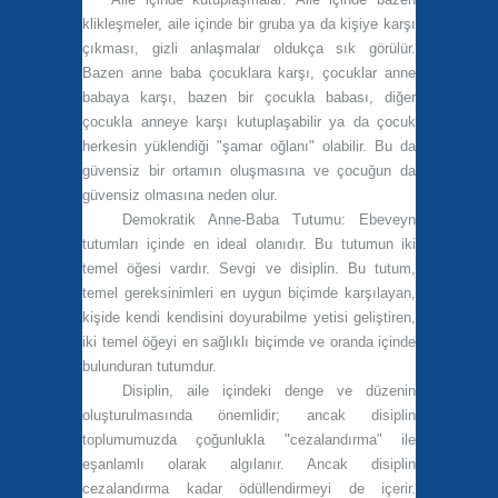
klikleşmeler, aile içinde bir gruba ya da kişiye karşı
çıkması, gizli anlaşmalar oldukça sık görülür.
Bazen anne baba çocuklara karşı, çocuklar anne
babaya karşı, bazen bir çocukla babası, diğer
çocukla anneye karşı kutuplaşabilir ya da çocuk
herkesin yüklendiği "şamar oğlanı" olabilir. Bu da
güvensiz bir ortamın oluşmasına ve çocuğun da
güvensiz olmasına neden olur.
Demokratik Anne-Baba Tutumu:
Ebeveyn
tutumları içinde en ideal olanıdır. Bu tutumun iki
temel öğesi vardır. Sevgi ve disiplin. Bu tutum,
temel gereksinimleri en uygun biçimde karşılayan,
kişide kendi kendisini doyurabilme yetisi geliştiren,
iki temel öğeyi en sağlıklı biçimde ve oranda içinde
bulunduran tutumdur.
Disiplin, aile içindeki denge ve düzenin
oluşturulmasında önemlidir; ancak disiplin
toplumumuzda çoğunlukla "cezalandırma" ile
eşanlamlı olarak algılanır. Ancak disiplin
cezalandırma kadar ödüllendirmeyi de içerir.