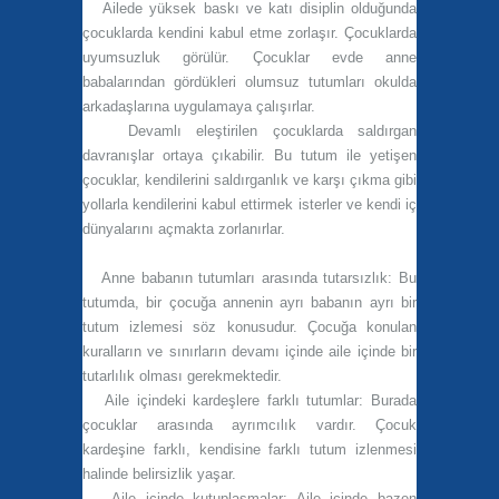
Ailede yüksek baskı ve katı disiplin olduğunda
çocuklarda kendini kabul etme zorlaşır. Çocuklarda
uyumsuzluk görülür. Çocuklar evde anne
babalarından gördükleri olumsuz tutumları okulda
arkadaşlarına uygulamaya çalışırlar.
Devamlı eleştirilen çocuklarda saldırgan
davranışlar ortaya çıkabilir. Bu tutum ile yetişen
çocuklar, kendilerini saldırganlık ve karşı çıkma gibi
yollarla kendilerini kabul ettirmek isterler ve kendi iç
dünyalarını açmakta zorlanırlar.
Anne babanın tutumları arasında tutarsızlık:
Bu
tutumda, bir çocuğa annenin ayrı babanın ayrı bir
tutum izlemesi söz konusudur. Çocuğa konulan
kuralların ve sınırların devamı içinde aile içinde bir
tutarlılık olması gerekmektedir.
Aile içindeki kardeşlere farklı tutumlar:
Burada
çocuklar arasında ayrımcılık vardır. Çocuk
kardeşine farklı, kendisine farklı tutum izlenmesi
halinde belirsizlik yaşar.
Aile içinde kutuplaşmalar:
Aile içinde bazen