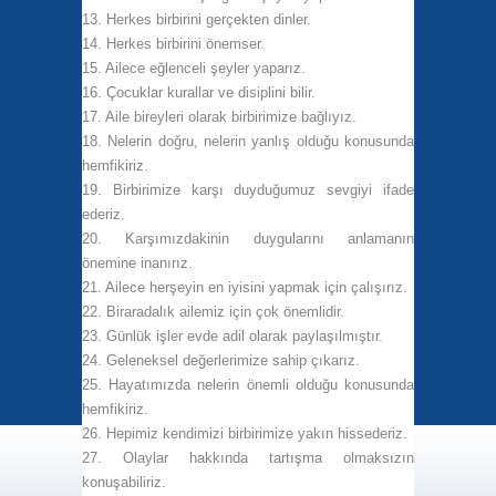
13.
Herkes birbirini gerçekten dinler.
14.
Herkes birbirini önemser.
15.
Ailece eğlenceli şeyler yaparız.
16.
Çocuklar kurallar ve disiplini bilir.
17.
Aile bireyleri olarak birbirimize bağlıyız.
18.
Nelerin doğru, nelerin yanlış olduğu konusunda
hemfikiriz.
19.
Birbirimize karşı duyduğumuz sevgiyi ifade
ederiz.
20.
Karşımızdakinin duygularını anlamanın
önemine inanırız.
21.
Ailece herşeyin en iyisini yapmak için çalışırız.
22.
Biraradalık ailemiz için çok önemlidir.
23.
Günlük işler evde adil olarak paylaşılmıştır.
24.
Geleneksel değerlerimize sahip çıkarız.
25.
Hayatımızda nelerin önemli olduğu konusunda
hemfikiriz.
26.
Hepimiz kendimizi birbirimize yakın hissederiz.
27.
Olaylar hakkında tartışma olmaksızın
konuşabiliriz.