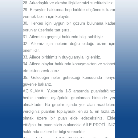
28.
Arkadaşlık ve akraba ilişkilerimizi sürdürebiliriz.
29.
Birşeyler hakkında hep birlikte düşünerek karar
vermek bizim için kolaydır.
30.
Herkes için uygun bir çözüm bulunana kadar
sorunlar üzerinde tartışırız.
31.
Ailemizin geçmişi hakkında bilgi sahibiyiz.
32.
Ailemiz için nelerin doğru olduğu bizim için
önemlidir.
33.
Ailece birbirimizin duygularıyla ilgileniriz.
34.
Ailece olaylar hakkında konuşmaktan ve sohbet
etmekten zevk alırız.
35.
Geleceğin neler getireceği konusunda ileriye
güvenle bakarız.
AÇIKLAMA:
Yukarıda 1-5 arasında puanladığınız
herbir madde, aşağıdaki gruplardan birisinde yer
almaktadır. Bu gruplar içinde yer alan maddelere
verdiğiniz puanları toplayarak, en az 5, en fazla 25
olmak üzere bir puan elde edeceksiniz. Elde
ettiğiniz bu puan sizin o alandaki AİLE PROFİLİNİZ
hakkında sizlere bir bilgi verecektir.