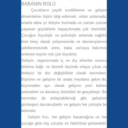
BABANIN ROLÜ
Çocukların çeşitli özelliklerine ve gelişim
dönemlerine ilişkin bilgi edinmek, onları anlamada,
onlarla daha iyi iletişim kurmada ve zaman zaman
yaşanan güçlüklerle başaçıkmada çok önemlidir.
Çocuğun fizyolojik ve psikolojik anlamda sağlıklı
birer birey olarak yetişmesinde ve davranışlarının
şekillenmesinde anne, baba ve/veya bakımını
üstlenen kişinin rolü çok büyüktür.
Gelişim, organizmada iç ve dış etkenler sonucu
birbirine bağlı ve düzenli biçimde ortaya çıkan ve
ilerleyici bir dizi değişiklikler olarak tanımlanır.
Büyüme ve gelişme bir arada meydana gelse de,
büyümeden ayrı olarak gelişme yeni beliren
yetenekler ve davranış örüntüleri ile gerçekleşir. Bu
tanımdan da anlaşılabileceği gibi, gelişimin
göstergesi davranışlardır ve gelişim her yönüyle bir
bütündür.
Gelişim hızı, her gelişim basamağına ve her
çocuğa göre iniş çıkışlar ve farklılıklar gösterebilir.