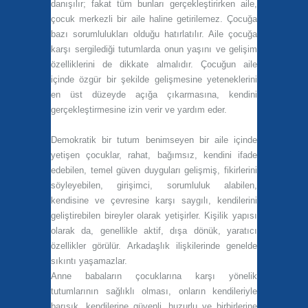
danışılır; fakat tüm bunları gerçekleştirirken aile,
çocuk merkezli bir aile haline getirilemez. Çocuğa
bazı sorumlulukları olduğu hatırlatılır. Aile çocuğa
karşı sergilediği tutumlarda onun yaşını ve gelişim
özelliklerini de dikkate almalıdır. Çocuğun aile
içinde özgür bir şekilde gelişmesine yeteneklerini
en üst düzeyde açığa çıkarmasına, kendini
gerçekleştirmesine izin verir ve yardım eder.
Demokratik bir tutum benimseyen bir aile içinde
yetişen çocuklar, rahat, bağımsız, kendini ifade
edebilen, temel güven duyguları gelişmiş, fikirlerini
söyleyebilen, girişimci, sorumluluk alabilen,
kendisine ve çevresine karşı saygılı, kendilerini
geliştirebilen bireyler olarak yetişirler. Kişilik yapısı
olarak da, genellikle aktif, dışa dönük, yaratıcı
özellikler görülür. Arkadaşlık ilişkilerinde genelde
sıkıntı yaşamazlar.
Anne babaların çocuklarına karşı yönelik
tutumlarının sağlıklı olması, onların kendileriyle
barışık, kendilerine güvenli, huzurlu ve birbirlerine