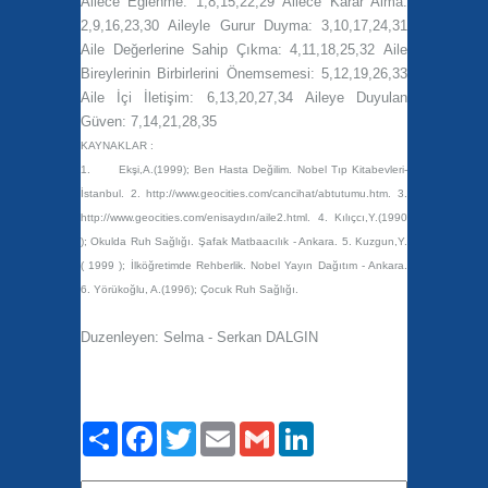
Ailece Eğlenme:
1,8,15,22,29
Ailece Karar Alma:
2,9,16,23,30
Aileyle Gurur Duyma:
3,10,17,24,31
Aile Değerlerine Sahip Çıkma:
4,11,18,25,32
Aile
Bireylerinin Birbirlerini Önemsemesi:
5,12,19,26,33
Aile İçi İletişim:
6,13,20,27,34
Aileye Duyulan
Güven:
7,14,21,28,35
KAYNAKLAR :
1.
Ekşi,A.(1999); Ben Hasta Değilim. Nobel Tıp Kitabevleri-
İstanbul. 2. http://www.geocities.com/cancihat/abtutumu.htm. 3.
http://www.geocities.com/enisaydın/aile2.html. 4. Kılıçcı,Y.(1990
); Okulda Ruh Sağlığı. Şafak Matbaacılık - Ankara. 5. Kuzgun,Y.
( 1999 ); İlköğretimde Rehberlik. Nobel Yayın Dağıtım - Ankara.
6. Yörükoğlu, A.(1996); Çocuk Ruh Sağlığı.
Duzenleyen: Selma - Serkan DALGIN
Paylaş
Facebook
Twitter
Email
Gmail
LinkedIn