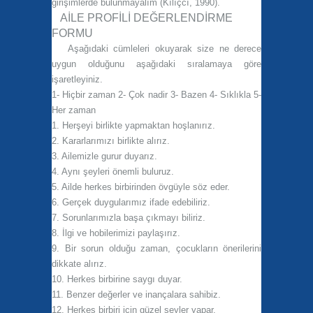
girişimlerde bulunmayalım (Kılıçcı, 1990).
AİLE PROFİLİ DEĞERLENDİRME
FORMU
Aşağıdaki cümleleri okuyarak size ne derece
uygun olduğunu aşağıdaki sıralamaya göre
işaretleyiniz.
1
- Hiçbir zaman
2
- Çok nadir
3
- Bazen
4
- Sıklıkla
5
-
Her zaman
1.
Herşeyi birlikte yapmaktan hoşlanırız.
2.
Kararlarımızı birlikte alırız.
3.
Ailemizle gurur duyarız.
4.
Aynı şeyleri önemli buluruz.
5.
Ailde herkes birbirinden övgüyle söz eder.
6.
Gerçek duygularımız ifade edebiliriz.
7.
Sorunlarımızla başa çıkmayı biliriz.
8.
İlgi ve hobilerimizi paylaşırız.
9.
Bir sorun olduğu zaman, çocukların önerilerini
dikkate alırız.
10.
Herkes birbirine saygı duyar.
11.
Benzer değerler ve inançalara sahibiz.
12.
Herkes birbiri için güzel şeyler yapar.