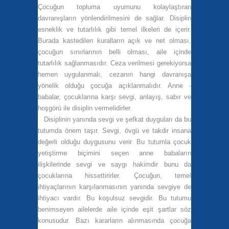
Çocuğun topluma uyumunu kolaylaştıran
davranışların yönlendirilmesini de sağlar. Disiplin
esneklik ve tutarlılık gibi temel ilkeleri de içerir.
Burada kastedilen kuralların açık ve net olması,
çocuğun sınırlarının belli olması, aile içinde
tutarlılık sağlanmasıdır. Ceza verilmesi gerekiyorsa
hemen uygulanmalı, cezanın hangi davranışa
yönelik olduğu çocuğa açıklanmalıdır. Anne -
babalar, çocuklarına karşı sevgi, anlayış, sabır ve
hoşgörü ile disiplin vermelidirler.
Disiplinin yanında sevgi ve şefkat duyguları da bu
tutumda önem taşır. Sevgi, övgü ve takdir insana
değerli olduğu duygusunu verir. Bu tutumla çocuk
yetiştirme biçimini seçen anne babaların
ilişkilerinde sevgi ve saygı hakimdir bunu da
çocuklarına hissettirirler. Çocuğun, temel
ihtiyaçlarının karşılanmasının yanında sevgiye de
ihtiyacı vardır. Bu koşulsuz sevgidir. Bu tutumu
benimseyen ailelerde aile içinde eşit şartlar söz
konusudur. Bazı kararların alınmasında çocuğa