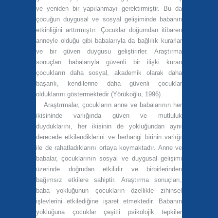
ve yeniden bir yapılanmayı gerektirmiştir. Bu da
çocuğun duygusal ve sosyal gelişiminde babanın
etkinliğini arttırmıştır. Çocuklar doğumdan itibaren
anneyle olduğu gibi babalarıyla da bağlılık kurarlar
ve bir güven duygusu geliştirirler. Araştırma
sonuçları babalarıyla güvenli bir ilişki kuran
çocukların daha sosyal, akademik olarak daha
başarılı, kendilerine daha güvenli çocuklar
olduklarını göstermektedir (Yörükoğlu, 1996).
Araştırmalar, çocukların anne ve babalarının her
ikisininde varlığında güven ve mutluluk
duyduklarını, her ikisinin de yokluğundan aynı
derecede etkilendiklerini ve herhangi birinin varlığı
ile de rahatladıklarını ortaya koymaktadır. Anne ve
babalar, çocuklarının sosyal ve duygusal gelişimi
üzerinde doğrudan etkilidir ve birbirlerinden
bağımsız etkilere sahiptir. Araştırma sonuçları,
baba yokluğunun çocukların özellikle zihinsel
işlevlerini etkilediğine işaret etmektedir. Babanın
yokluğuna çocuklar çeşitli psikolojik tepkiler