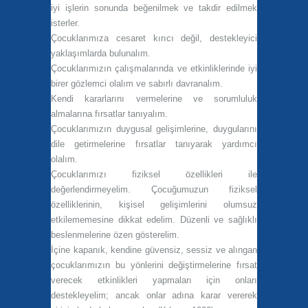
iyi işlerin sonunda beğenilmek ve takdir edilmek
isterler.
Çocuklarımıza cesaret kırıcı değil, destekleyici
yaklaşımlarda bulunalım.
Çocuklarımızın çalışmalarında ve etkinliklerinde iyi
birer gözlemci olalım ve sabırlı davranalım.
Kendi kararlarını vermelerine ve sorumluluk
almalarına fırsatlar tanıyalım.
Çocuklarımızın duygusal gelişimlerine, duygularını
dile getirmelerine fırsatlar tanıyarak yardımcı
olalım.
Çocuklarımızı fiziksel özellikleri ile
değerlendirmeyelim. Çocuğumuzun fiziksel
özelliklerinin, kişisel gelişimlerini olumsuz
etkilememesine dikkat edelim. Düzenli ve sağlıklı
beslenmelerine özen gösterelim.
İçine kapanık, kendine güvensiz, sessiz ve alıngan
çocuklarımızın bu yönlerini değiştirmelerine fırsat
verecek etkinlikleri yapmaları için onları
destekleyelim; ancak onlar adına karar vererek